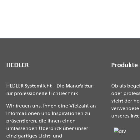
Innensechskantschlüssel und einem M8-Nussschlüssel
Passend für folgende Modelle: DX-, DF-, F-, H-, HF-, LED
HEDLER
Produkte
HEDLER Systemlicht – Die Manufaktur
Ob als bege
für professionelle Lichttechnik
oder profess
steht der h
Wir freuen uns, Ihnen eine Vielzahl an
verwendete 
Informationen und Inspirationen zu
unseres Inte
präsentieren, die Ihnen einen
umfassenden Überblick über unser
einzigartiges Licht- und