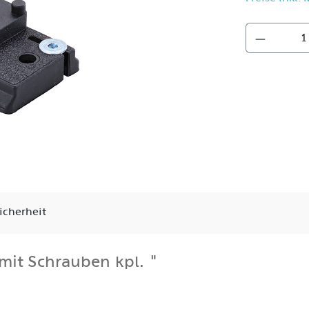
icherheit
mit Schrauben kpl. "
6) und einer M4-Mutter geliefert.
Innensechskantschlüssel lösen, den alten Nutenstein entf