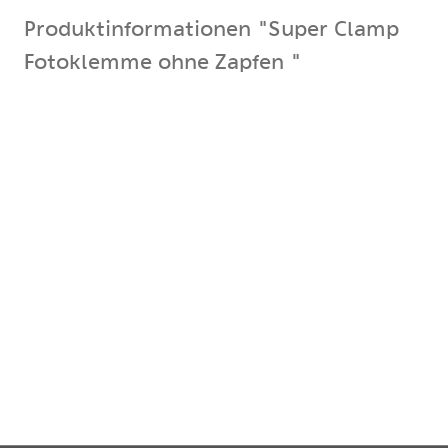
Produktinformationen "Super Clamp
Fotoklemme ohne Zapfen "
Die SUPER CLAMP ist eine äusserst vielseitig
einsetzbare Multifunktionsklemme. Sie kann an
Rohrmaterial mit einem Ø von ca. 13 mm bis ca. 55
mm angebracht werden, mit einem entsprechenden
Adapter ist sie auch an Flachmaterial befestigbar.
Ihre Tragkraft liegt bei maximal 15 kg, diverse
Schraubanschlüsse erlauben eine flexible
Verwendung. Der 5/8" hexagonal Anschluss stellt die
Verbindung zu einem umfangreichen
Zubehörprogramm, wie L-Schienen, U-Haken,
Auslegearm usf. her.