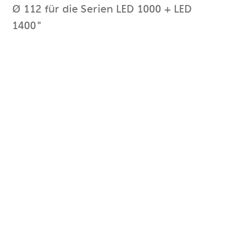
Ø 112 für die Serien LED 1000 + LED
1400"
Serien LED 1000 + LED 1400 Passend für:DF-, HF-, LED
1000, LED 1400
Beschreibung:Sollte die Fresnelscheibe (Ø 112 mm)
defekt sein, kann sie ersetzt werden.
Beim Entfernen der Frontplatte unbedingt die
Leuchte vom Stromnetz trennen.
Vier Schrauben (6 x 16 mm) an der Frontplatte
entfernen und die Frontplatte abnehmen.
Vier Befestigungsschrauben mit Zahnscheiben und
Muttern lösen und die defekte Fresnelscheibe
herausnehmen.
Neue Fresnelscheibe einsetzen und mit den