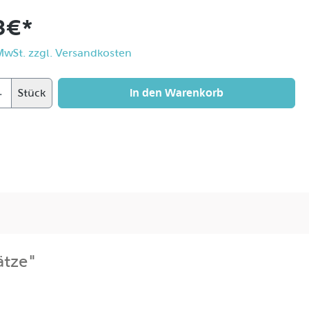
8 €*
 MwSt. zzgl. Versandkosten
In den Warenkorb
Stück
ätze"
ls optionales Zubehör und mit unterschiedlichen