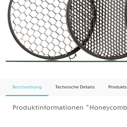
Beschreibung
Technische Details
Produkts
Produktinformationen "Honeycomb 
Wabenvorsätze Die HEDLER MaxiSpot 130 Waben erweit
Zellgrößen verengen sie den Abstrahlwinkel unterschi