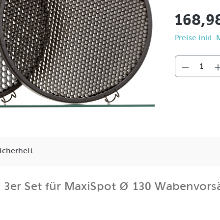
168,9
Preise inkl.
icherheit
3er Set für MaxiSpot Ø 130 Wabenvors
ern die Einsatzmöglichkeiten des MaxiSpot 130 deutlich: A
edlich stark und unterdrücken Streulicht.