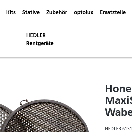
Kits
Stative
Zubehör
optolux
Ersatzteile
HEDLER
Rentgeräte
Hone
Maxi
Wabe
HEDLER 613