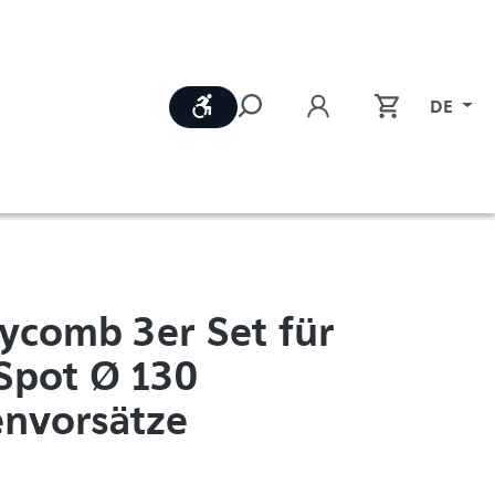
Werkzeugleiste anzeigen
DE
ycomb 3er Set für
Spot Ø 130
nvorsätze
1