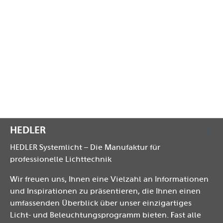
250, HEDLER FP 250, HEDLER F 500 und HEDLER F 1000
kann ohne Einschränkung erfolgen.
Die Lieferung erfolgt in einer runden Tasche.
Hinweis: Abbildung ähnlich
HEDLER
HEDLER Systemlicht – Die Manufaktur für
professionelle Lichttechnik
Wir freuen uns, Ihnen eine Vielzahl an Informationen
und Inspirationen zu präsentieren, die Ihnen einen
umfassenden Überblick über unser einzigartiges
Licht- und Beleuchtungsprogramm bieten. Fast alle