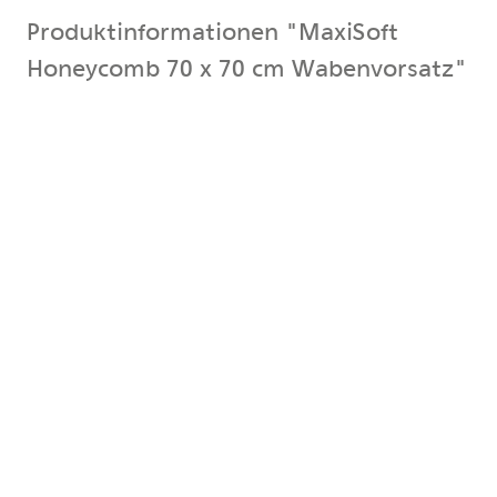
Produktinformationen "MaxiSoft
Honeycomb 70 x 70 cm Wabenvorsatz"
Wabenvorsatz Honeycombs unterdrücken
zuverlässig störendes Streulicht im Studio und
verbessern somit den Kontrast und die Brillanz im
Bildergebnis, die Lichttrennung vom Hintergrund
wird erleichtert. Darüber hinaus erlaubt ihr Einsatz
einen erweiterten Öffnungswinkel zwischen
MaxiSoft und der Kamera, der
Positionierungsbereich der Leuchte vergrössert sich
ebenso wie der Aktionsbereich mit der Kamera. Das
Honeycomb lässt sich schnell an die MaxiSoft
ankletten, der Lichtverlust im Zentrum liegt bei ca.
1/3 Blendenstufe und ist damit sehr gering.
Die maximale Belastbarkeit mit Dauerlicht beträgt
2000 Watt, der Einsatz an den Blitzleuchten HEDLER F