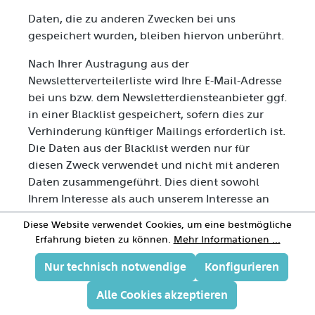
Daten, die zu anderen Zwecken bei uns
gespeichert wurden, bleiben hiervon unberührt.
Nach Ihrer Austragung aus der
Newsletterverteilerliste wird Ihre E-Mail-Adresse
bei uns bzw. dem Newsletterdiensteanbieter ggf.
in einer Blacklist gespeichert, sofern dies zur
Verhinderung künftiger Mailings erforderlich ist.
Die Daten aus der Blacklist werden nur für
diesen Zweck verwendet und nicht mit anderen
Daten zusammengeführt. Dies dient sowohl
Ihrem Interesse als auch unserem Interesse an
der Einhaltung der gesetzlichen Vorgaben beim
Diese Website verwendet Cookies, um eine bestmögliche
Versand von Newslettern (berechtigtes Interesse
Erfahrung bieten zu können.
Mehr Informationen ...
im Sinne des Art. 6 Abs. 1 lit. f DSGVO). Die
Speicherung in der Blacklist ist zeitlich nicht
Nur technisch notwendige
Konfigurieren
Sie können der Speicherung
befristet.
Alle Cookies akzeptieren
widersprechen, sofern Ihre Interessen unser