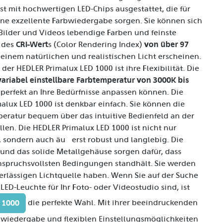
st mit hochwertigen LED-Chips ausgestattet, die für
ne exzellente Farbwiedergabe sorgen. Sie können sich
e Bilder und Videos lebendige Farben und feinste
CRI-Wert
von über 97
 des
s (Color Rendering Index)
inem natürlichen und realistischen Licht erscheinen.
 der HEDLER Primalux LED 1000 ist ihre Flexibilität. Die
variabel einstellbare Farbtemperatur von 3000K bis
t perfekt an Ihre Bedürfnisse anpassen können. Die
lux LED 1000 ist denkbar einfach. Sie können die
peratur bequem über das intuitive Bedienfeld an der
llen. Die HEDLER Primalux LED 1000 ist nicht nur
, sondern auch äußerst robust und langlebig. Die
und das solide Metallgehäuse sorgen dafür, dass
anspruchsvollsten Bedingungen standhält. Sie werden
erlässigen Lichtquelle haben. Wenn Sie auf der Suche
LED-Leuchte für Ihr Foto- oder Videostudio sind, ist
 1000
die perfekte Wahl. Mit ihrer beeindruckenden
rbwiedergabe und flexiblen Einstellungsmöglichkeiten