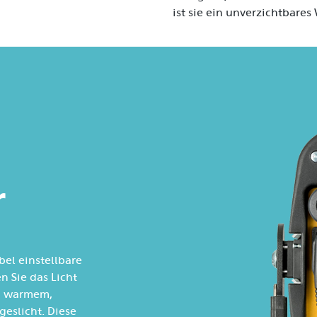
ist sie ein unverzichtbare
2
Hoher CRI-
Wert
Mit einem CRI-Wert von über 97 garantiert die HED
LED 1000 eine exzellente Farbwiedergabe. Ihre A
werden lebendige Farben und feinste Details wie
besonders bei anspruchsvollen Projekten unerlässli
natürliche Lichtqualität sorgt für authentische Er
professionelle Standards.