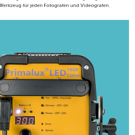
s Werkzeug für jeden Fotografen und Videografen.
LER Primalux
ufnahmen
dergeben, was
ch ist. Die
gebnisse und