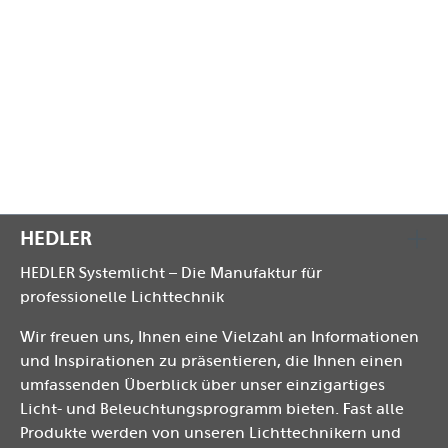
verdeckt liegenden Reissverschlusses und des
hochbelastbaren, wasserabweisenden
Aussenmaterials ideal für den Transport und die
Lagerung der Hedler Leuchten und Zubehör
geeignet.
HEDLER
HEDLER Systemlicht – Die Manufaktur für
professionelle Lichttechnik
Wir freuen uns, Ihnen eine Vielzahl an Informationen
und Inspirationen zu präsentieren, die Ihnen einen
umfassenden Überblick über unser einzigartiges
Licht- und Beleuchtungsprogramm bieten. Fast alle
Produkte werden von unseren Lichttechnikern und