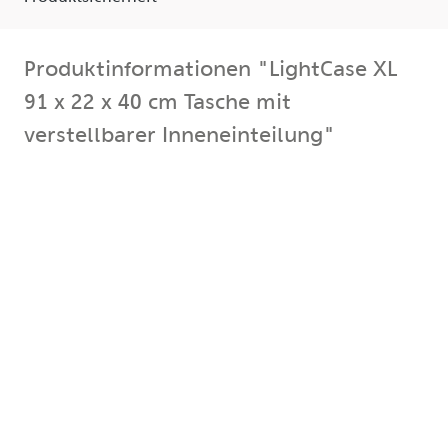
Produktinformationen "LightCase XL
91 x 22 x 40 cm Tasche mit
verstellbarer Inneneinteilung"
Tasche mit verstellbarer Inneneinteilung Das HEDLER
LightCase XL ist eine große Leuchtentasche für bis
zu 5 Leuchten aus der Hs-, H-, HF-, DX-, DF-, F- oder
LED-Reihe oder bis zu 6 Leuchten aus der C-Reihe (die
Angaben gelten ohne weiteres Zubehör oder
Reflektoren). Durch einen 3 Seiten umlaufenden
Reissverschlusses für den Deckel ist der Inhalt nach
dem Öffnen sehr leicht zugänglich. Der stabile
Tragegriff gestattet den bequemen Transport auch
über längere Strecken.
Es besitzt eine variable Innenteilung und ist auf
Grund einer stossabsorbierenden Polsterung, des